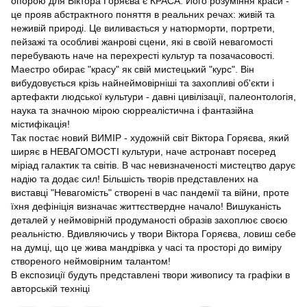
опорою для Віктора Горяєва є КРАСА. Його розуміння краси -
це прояв абстрактного поняття в реальних речах: живій та
неживій природі. Це виливається у натюрморти, портрети,
пейзажі та особливі жанрові сцени, які в своїй невагомості
перебувають наче на перехресті культур та позачасовості.
Маестро обирає "красу" як свій мистецький "курс". Він
вибудовується крізь найнеймовірніші та захопливі об'єкти і
артефакти людської культури - давні цивілізації, палеонтологія,
наука та значною мірою сюрреалістична і фантазійна
містифікація!
Так постає новий ВИМІР - художній світ Віктора Горяєва, який
ширяє в НЕВАГОМОСТІ культури, наче астронавт посеред
міріад галактик та світів. В час невизначеності мистецтво дарує
надію та додає сил! Більшість творів представлених на
виставці "Невагомість" створені в час пандемії та війни, проте
їхня дефініція визначає життєствердне начало! Вишуканість
деталей у неймовірній продуманості образів захоплює своєю
реальністю. Вдивляючись у твори Віктора Горяєва, ловиш себе
на думці, що це жива мандрівка у часі та просторі до виміру
створеного неймовірним талантом!
В експозиції будуть представлені твори живопису та графіки в
авторській техніці