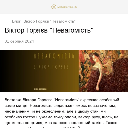
Блог
Віктор Горяєв "Невагомість"
Віктор Горяєв "Невагомість"
31 серпня 2024
Виставка Віктора Горяєва "Невагомість" окреслює особливий
вимір митця. Невагомість видається чимось невизначеним,
неозначеним чи не окресленим, але в цьому стані ми
особливо гостро шукаємо точку опори, вектор руху, щось, на
що можна опертися, мов на основоположний камінь. Такою