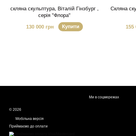
скляна скульптура, Віталій Гінзбург ,
Скляна ску
серія "Флора"
Купити
130 000 грн
155 
Ми в соцмережах
© 2026
Мобільна версія
Приймаємо до оплати