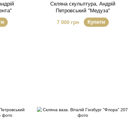
Андрій
Скляна скульптура, Андрій
ента"
Петровський "Медуза"
ти
Купити
7 000 грн