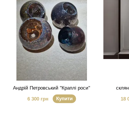
Андрій Петровський "Краплі роси"
склян
Купити
6 300 грн
18 