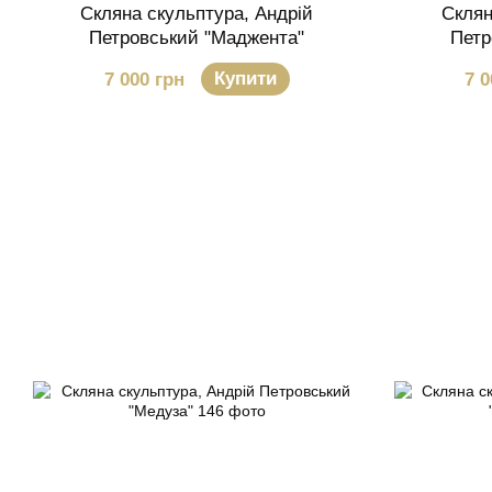
Скляна скульптура, Андрій
Склян
Петровський "Маджента"
Петр
Купити
7 000 грн
7 0