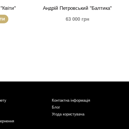
"Квіти"
Андрій Петровський "Балтика"
ти
63 000 грн
нету
Контактна інформація
Блог
Угода користувача
вернення