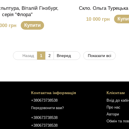
льптура, Віталій Гінзбург,
Скло. Ольга Турецька 
серія "Флора"
Купи
10 000 грн
Купити
000 грн
Назад
1
2
Вперед
Показати всі
Контактна інформація
Клієнтам
+380673738538
Вхід до кабі
Про нас
Передзвонити вам?
Автори
+380673738538
Обмін та по
+380673738538