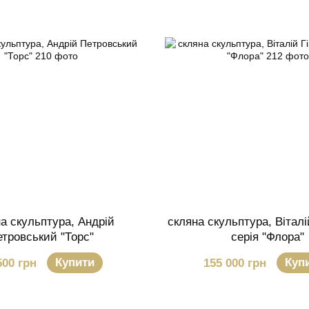
а скульптура, Андрій
скляна скульптура, Віталій
етровський "Торс"
серія "Флора"
Купити
Куп
500 грн
155 000 грн