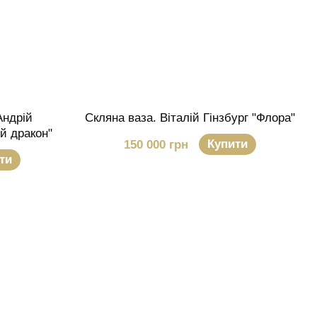
Андрій
Скляна ваза. Віталій Гінзбург "Флора"
й дракон"
Купити
150 000 грн
ти