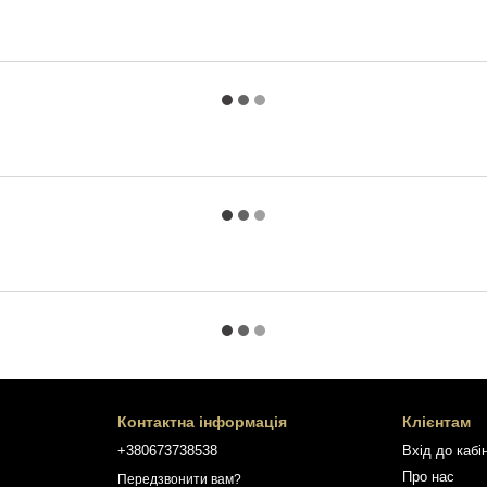
Контактна інформація
Клієнтам
+380673738538
Вхід до кабі
Про нас
Передзвонити вам?