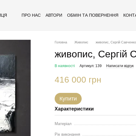
ПРО НАС
АВТОРИ
ОБМІН ТА ПОВЕРНЕННЯ
КОНТ
ИЦЯ
Головна
Живопис
живопис, Сергій Савченко
живопис, Сергій 
В наявності
Артикул: 139
Написати відгук
416 000 грн
Купити
Характеристики
Матеріал
Рік виконання