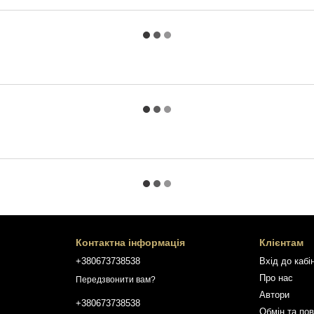
Контактна інформація
Клієнтам
+380673738538
Вхід до кабі
Про нас
Передзвонити вам?
Автори
+380673738538
Обмін та по