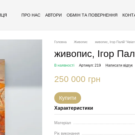
ПРО НАС
АВТОРИ
ОБМІН ТА ПОВЕРНЕННЯ
КОНТ
ИЦЯ
Головна
Живопис
живопис, Ігор Палій "Авіат
живопис, Ігор Пал
В наявності
Артикул: 219
Написати відгук
250 000 грн
Купити
Характеристики
Матеріал
Рік виконання