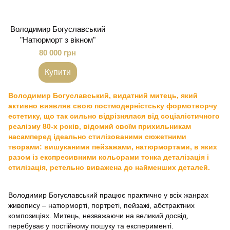
Володимир Богуславський
"Натюрморт з вікном"
80 000 грн
Купити
Володимир Богуславський, видатний митець, який
активно виявляв свою постмодерністську формотворчу
естетику, що так сильно відрізнялася від соціалістичного
реалізму 80-х років, відомий своїм прихильникам
насамперед ідеально стилізованими сюжетними
творами: вишуканими пейзажами, натюрмортами, в яких
разом із експресивними кольорами тонка деталізація і
стилізація, ретельно виважена до найменших деталей.
Володимир Богуславський працює практично у всіх жанрах
живопису – натюрморті, портреті, пейзажі, абстрактних
композиціях. Митець, незважаючи на великий досвід,
перебуває у постійному пошуку та експерименті.