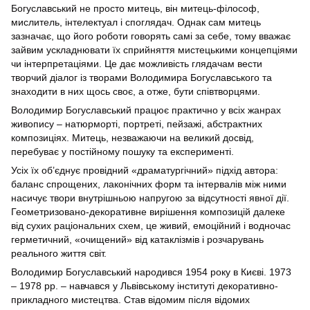
Богуславський не просто митець, він митець-філософ,
мислитель, інтелектуал і споглядач. Однак сам митець
зазначає, що його роботи говорять самі за себе, тому вважає
зайвим ускладнювати їх сприйняття мистецькими концепціями
чи інтерпретаціями. Це дає можливість глядачам вести
творчий діалог із творами Володимира Богуславського та
знаходити в них щось своє, а отже, бути співтворцями.
Володимир Богуславський працює практично у всіх жанрах
живопису – натюрморті, портреті, пейзажі, абстрактних
композиціях. Митець, незважаючи на великий досвід,
перебуває у постійному пошуку та експерименті.
Усіх їх об’єднує провідний «драматургічний» підхід автора:
баланс спрощених, лаконічних форм та інтервалів між ними
насичує твори внутрішньою напругою за відсутності явної дії.
Геометризовано-декоративне вирішення композицій далеке
від сухих раціональних схем, це живий, емоційний і водночас
герметичний, «очищений» від катаклізмів і розчарувань
реального життя світ.
Володимир Богуславський народився 1954 року в Києві. 1973
– 1978 рр. – навчався у Львівському інституті декоративно-
прикладного мистецтва. Став відомим після відомих