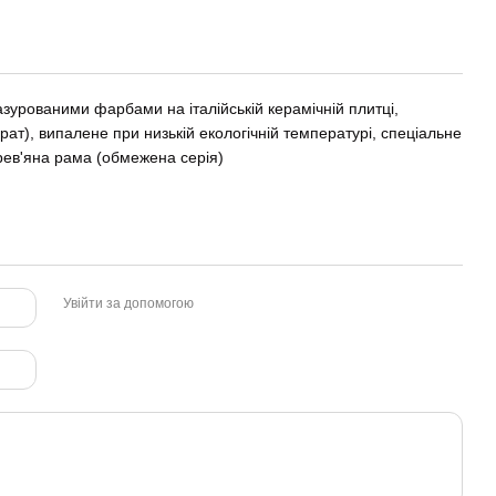
урованими фарбами на італійській керамічній плитці,
ат), випалене при низькій екологічній температурі, спеціальне
рев'яна рама (обмежена серія)
Увійти за допомогою