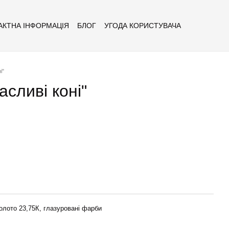
АКТНА ІНФОРМАЦІЯ
БЛОГ
УГОДА КОРИСТУВАЧА
і"
сливі коні"
золото 23,75К, глазуровані фарби