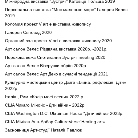
Міжнародна виставка "Зустрічі" Катовіце Польща 2019
Персональна виставка "Моє маленьке море" Галерея Велес
2019
Коломия проект V art е виставка живопису
Галерея Світовид 2020
Органний зал проект V art е виставка живопису 2020
Арт салон Велес Різдвяна виставка 2020р. -2021р.
Порохова вежа Спотикання Зустрічі meeting 2020
Арт салон Велес Візерунки обріїв 2020р.
Арт салон Велес Арт Деко в сучасні тенденції 2021
Культурно мистецький центр Дзига «Війна. рефлексія. Діти»
2022р.
Італія , Рим «Колір моєї весни» 2022 р
США Чикаго Ілінойс «Діти війни» 2022р.
США Washington D.C. Ukrainian House “Дяти війни» 2023р.
США Мічіган Анн-Арбор CultureVerse”Healing art»
Засновниця Арт-студії Наталії Павлюк