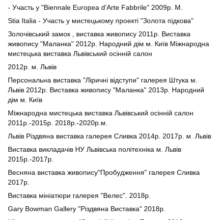
- Участь у "Biennale Europea d'Arte Fabbrile" 2009p. M.
Stia Italia - Участь у мистецькому проекті "Золота підкова"
Золочівський замок , виставка живопису 2011р. Виставка
живопису "Маланка" 2012р. Народний дім м. Київ Міжнародна
мистецька виставка Львівський осінній салон
2012р. м. Львів
Персональна виставка "Ліричні відступи" галерея Штука м.
Львів 2012р. Виставка живопису "Маланка" 2013р. Народний
дім м. Київ
Міжнародна мистецька виставка Львівський осінній салон
2011р.-2015р. 2018р.-2020р.м.
Львів Різдвяна виставка галерея Сливка 2014р. 2017р. м. Львів
Виставка викладачів НУ Львівська політехніка м. Львів
2015р.-2017р.
Весняна виставка живопису"Пробудження" галерея Сливка
2017р.
Виставка мініатюри галерея "Велес". 2018р.
Gary Bowman Gallery "Різдвяна Виставка" 2018р.