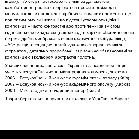
інших); «Алегорія-метафора», в якій за допомогою
комп’ютерної графіки створюються проєкти-ескізи для
монументальних полотен із дрібних закінчених елементів, що
при оптичному змішуванні на відстані утворюють цілісні
композиції – часто контрастні або протилежні за змістом
відносно своїх складових (наприклад, в картині «Вовки в овечій
шкірі» з дрібних зображень вовків формується фігура вівці);
«Абстракція-асоціація», в якій художник створює великі за
форматом, детально пророблені і гармонійно збалансовані за
композицією і кольором абстрактні полотна.
Учасник численних виставок в Україні та за кордоном. Бере
участь у всеукраїнських та міжнародних конкурсах, зокрема:
2006 – Всеукраїнський конкурс академічного живопису (Київ);
2007 – Всеукраїнський конкурс академічного рисунку (Харків);
2008 – Міжнародний гончарний пленер (Косів).
Твори зберігаються в приватних колекціях України та Європи.