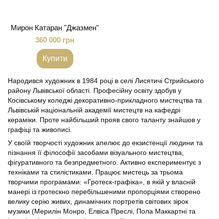
Мирон Катаран "Джазмен"
360 000 грн
Купити
Народився художник в 1984 році в селі Лисятичі Стрийського
району Львівської області. Професійну освіту здобув у
Косівському коледжі декоративно-прикладного мистецтва та
Львівській національній академії мистецтв на кафедрі
кераміки. Проте найбільший прояв свого таланту знайшов у
графіці та живописі.
У своїй творчості художник апелює до екзистенції людини та
пізнання її філософії засобами візуального мистецтва,
фігуративного та безпредметного. Активно експериментує з
техніками та стилістиками. Працює мистець за трьома
творчими програмами: «Гротеск-графіка», в якій у власній
манері із гротескно перебільшеними пропорціями створено
велику серію живих, динамічних портретів світових зірок
музики (Мерилін Монро, Елвіса Преслі, Пола Маккартні та