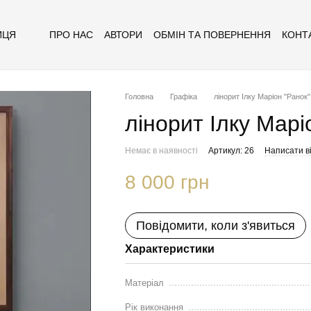
ПРО НАС
АВТОРИ
ОБМІН ТА ПОВЕРНЕННЯ
КОНТ
ИЦЯ
Головна
Графіка
лінорит Ілку Маріон "Ранок"
лінорит Ілку Марі
Немає в наявності
Артикул: 26
Написати ві
8 000 грн
Повідомити, коли з'явиться
Характеристики
Матеріал
Рік виконання