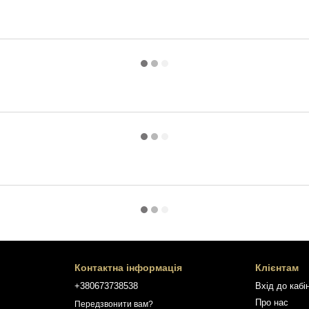
Контактна інформація
Клієнтам
+380673738538
Вхід до кабі
Про нас
Передзвонити вам?