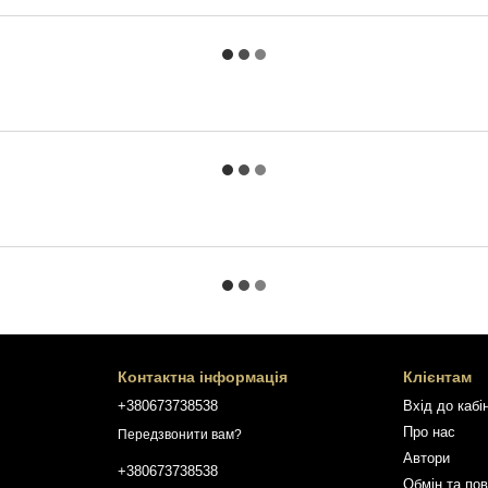
Контактна інформація
Клієнтам
+380673738538
Вхід до кабі
Про нас
Передзвонити вам?
Автори
+380673738538
Обмін та по