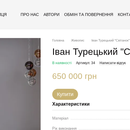
ПРО НАС
АВТОРИ
ОБМІН ТА ПОВЕРНЕННЯ
КОНТ
ИЦЯ
Головна
Живопис
Іван Турецький "Світанок"
Іван Турецький "С
В наявності
Артикул: 34
Написати відгук
650 000 грн
Купити
Характеристики
Матеріал
Рік виконання