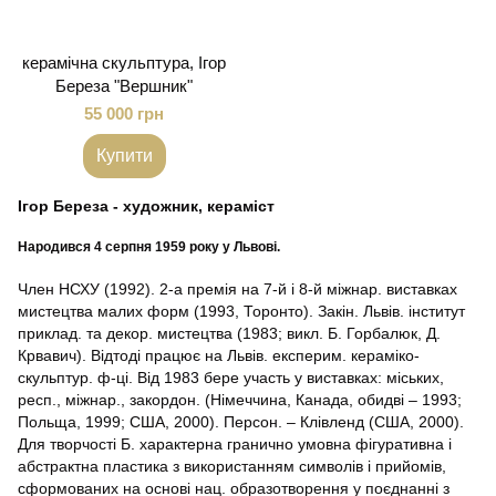
керамічна скульптура, Ігор
Береза "Вершник"
55 000 грн
Купити
Ігор Береза - художник, кераміст
Народився 4 серпня 1959 року у Львові.
Член НСХУ (1992). 2-а премія на 7-й і 8-й міжнар. виставках
мистецтва малих форм (1993, Торонто). Закін. Львів. інститут
приклад. та декор. мистецтва (1983; викл. Б. Горбалюк, Д.
Крвавич). Відтоді працює на Львів. експерим. кераміко-
скульптур. ф-ці. Від 1983 бере участь у виставках: міських,
респ., міжнар., закордон. (Німеччина, Канада, обидві – 1993;
Польща, 1999; США, 2000). Персон. – Клівленд (США, 2000).
Для творчості Б. характерна гранично умовна фігуративна і
абстрактна пластика з використанням символів і прийомів,
сформованих на основі нац. образотворення у поєднанні з