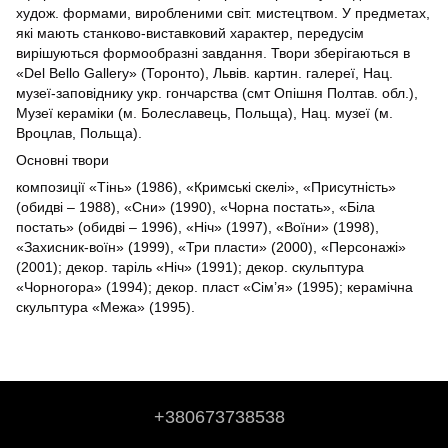
худож. формами, виробленими світ. мистецтвом. У предметах,
які мають станково-виставковий характер, передусім
вирішуються формообразні завдання. Твори зберігаються в
«Del Bello Gallery» (Торонто), Львів. картин. галереї, Нац.
музеї-заповіднику укр. гончарства (смт Опішня Полтав. обл.),
Музеї кераміки (м. Болеславець, Польща), Нац. музеї (м.
Вроцлав, Польща).
Основні твори
композиції «Тінь» (1986), «Кримські скелі», «Присутність»
(обидві – 1988), «Сни» (1990), «Чорна постать», «Біла
постать» (обидві – 1996), «Ніч» (1997), «Воїни» (1998),
«Захисник-воїн» (1999), «Три пласти» (2000), «Персонажі»
(2001); декор. таріль «Ніч» (1991); декор. скульптура
«Чорногора» (1994); декор. пласт «Сім’я» (1995); керамічна
скульптура «Межа» (1995).
+380673738538