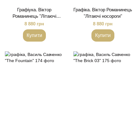
Графіука. Віктор
Графіка. Віктор Романинець
Романинець "Літаючі
"Літаючі носороги"
носороги"
8 880 грн
8 880 грн
Купити
Купити