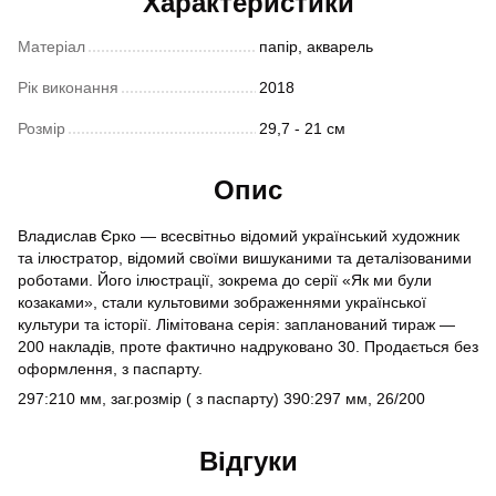
Характеристики
Матеріал
папір, акварель
Рік виконання
2018
Розмір
29,7 - 21 см
Опис
Владислав Єрко — всесвітньо відомий український художник
та ілюстратор, відомий своїми вишуканими та деталізованими
роботами. Його ілюстрації, зокрема до серії «Як ми були
козаками», стали культовими зображеннями української
культури та історії. Лімітована серія: запланований тираж —
200 накладів, проте фактично надруковано 30. Продається без
оформлення, з паспарту.
297:210 мм, заг.розмір ( з паспарту) 390:297 мм, 26/200
Відгуки