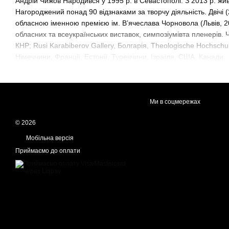
Андрій Чижов Народився у 1995 р. в Севастополі. З 2013 р. жив
Нагороджений понад 90 відзнаками за творчу діяльність. Двічі
обласною іменною премією ім. В’ячеслава Чорновола (Львів, 20
обласних та всеукраїнських виставок, симпозіумівта пленерів.
КНР; Rusi Karabiberov Gallery, Болгарія, Theologische Hochschu
Німеччини, Франції, Естонії, Туреччини, Ізраїля, США, Канади.
Ми в соцмережах
© 2026
Мобільна версія
Приймаємо до оплати