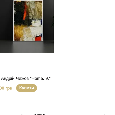
Андрій Чижов "Home. 9."
Купити
00 грн