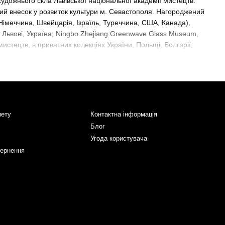
художнього скла Львівської національної академії мистецтв.
чий внесок у розвиток культури м. Севастополя. Нагороджений
Німеччина, Швейцарія, Ізраїль, Туреччина, США, Канада),
у Львові, Україна; Ningbo Zhejiang Greenwave Glass Museum,
мистецтв, в приватних колекціях України, Польщі, Болгарії,
нету
Контактна інформація
Блог
Угода користувача
вернення