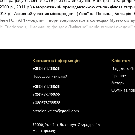
е і працюєу Львові. У 2019 р. захистив ступінь магістра на кафедрі 
 (2009 p., 2011 р.) нагороджений президентською стипендієюза твор
18 p). Активний учасник міжнародних (Україна, Польща, Болгарія, 
 Член ГО «АРТ-модуль». Твори зберігаються в колекціях Музею скла
le Friedensau, Німеччина; фондах Львівської національної академії 
Контактна інформація
Клієнтам
+380673738538
Вхід до кабі
Про нас
Передзвонити вам?
Автори
+380673738538
Обмін та по
+380673738538
+380673738538
artsalon.veles@gmail.com
79000, Україна, Львів, вул. О.Фредра 4А
Мапа проїзду